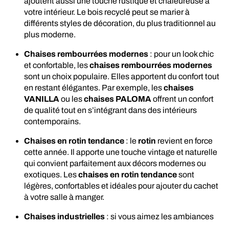
ajoutent aussi une touche rustique et chaleureuse à
votre intérieur. Le bois recyclé peut se marier à
différents styles de décoration, du plus traditionnel au
plus moderne.
Chaises rembourrées modernes
: pour un look chic
et confortable, les
chaises rembourrées modernes
sont un choix populaire. Elles apportent du confort tout
en restant élégantes. Par exemple, les
chaises
VANILLA
ou les
chaises PALOMA
offrent un confort
de qualité tout en s’intégrant dans des intérieurs
contemporains.
Chaises en rotin tendance
: le
rotin
revient en force
cette année. Il apporte une touche vintage et naturelle
qui convient parfaitement aux décors modernes ou
exotiques. Les
chaises en rotin tendance
sont
légères, confortables et idéales pour ajouter du cachet
à votre salle à manger.
Chaises industrielles
: si vous aimez les ambiances
industrielles, les
chaises industrielles
en métal et cuir