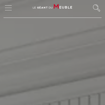
MAGASINS
MON COMPTE
MES FAVORIS
CANAPÉS ET FAUTEUILS
SALLES À MANGER
MEUBLES
TABLES ET CHAISES
CHAMBRES ET RANGEMENTS