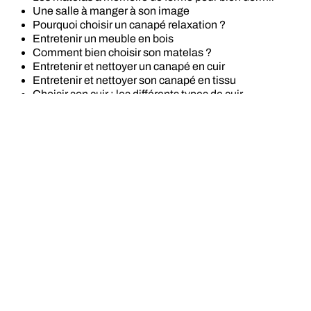
Une salle à manger à son image
Pourquoi choisir un canapé relaxation ?
Entretenir un meuble en bois
Comment bien choisir son matelas ?
Entretenir et nettoyer un canapé en cuir
Entretenir et nettoyer son canapé en tissu
Choisir son cuir : les différents types de cuir
Inspirations
Maison cocon
Maison expression
Maison convivialité
Maison modularité
Non classé
Une salle à manger à son image
Magasins
GÉANT DU MEUBLE - ROCHER