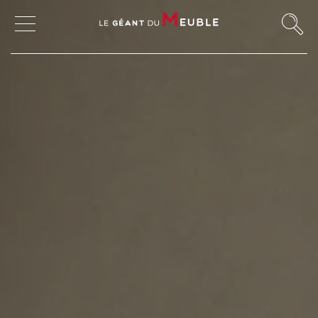
MON COMPTE
MES FAVORIS
MAGASINS
CANAPÉS ET FAUTEUILS
SALLES À MANGER
MEUBLES
TABLES ET CHAISES
CHAMBRES ET RANGEMENTS