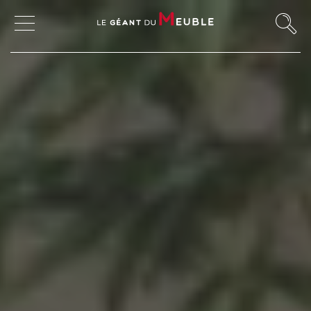
MON COMPTE
MES FAVORIS
MAGASINS
CANAPÉS ET FAUTEUILS
SALLES À MANGER
MEUBLES
TABLES ET CHAISES
CHAMBRES ET RANGEMENTS