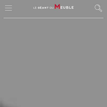
MON COMPTE
MES FAVORIS
MAGASINS
CANAPÉS ET FAUTEUILS
SALLES À MANGER
MEUBLES
TABLES ET CHAISES
CHAMBRES ET RANGEMENTS