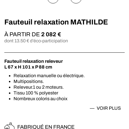
Fauteuil relaxation MATHILDE
À PARTIR DE
2 082
€
dont
13.50
€ d’éco-participation
Fauteuil relaxation releveur
L 67 x H 101 x P 88 cm
Relaxation manuelle ou électrique.
Multipositions.
Releveur.1 ou 2 moteurs.
Tissu 100 % polyester
Nombreux coloris au choix
Assise en mousse polyuréthane HR densité 37kg/m3
VOIR
PLUS
et mousse à mémoire de forme
Dossier plate forme rigide et fibres creuses
Suspension assise avec sangle en latex
FABRIQUÉ EN FRANCE
Structure interne en hêtre massif et panneaux de