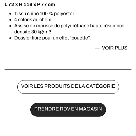
L 72 x H 116 x P 77 cm
Tissu chiné 100 % polyester.
4 coloris au choix.
Assise en mousse de polyuréthane haute résilience
densité 30 kg/m3.
Dossier fibre pour un effet “couette”.
Suspension assise ressorts nosag.
VOIR
PLUS
Dossier sangles élastiques.
Structure tube acier.
Carcasse bois massif et panneaux de particules.
Pied étoile métal noir.
Base tournante 360 .
Pivotant bi-moteur.
VOIR LES PRODUITS DE LA CATÉGORIE
Têtière à crémaillère.
Garantie 2 ans.
PRENDRE RDV EN MAGASIN