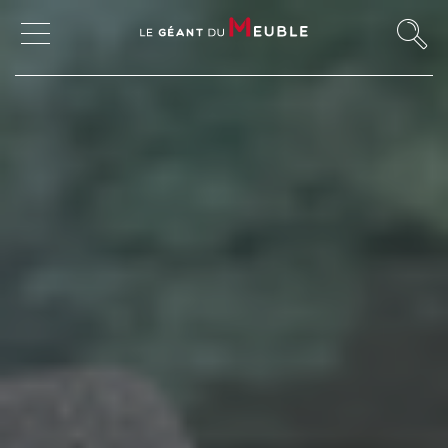
MON COMPTE
MES FAVORIS
MAGASINS
CANAPÉS ET FAUTEUILS
SALLES À MANGER
MEUBLES
TABLES ET CHAISES
CHAMBRES ET RANGEMENTS