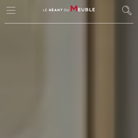
MON COMPTE
MES FAVORIS
MAGASINS
CANAPÉS ET FAUTEUILS
SALLES À MANGER
MEUBLES
TABLES ET CHAISES
CHAMBRES ET RANGEMENTS