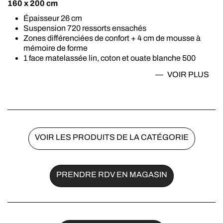
160 x 200 cm
Épaisseur 26 cm
Suspension 720 ressorts ensachés
Zones différenciées de confort + 4 cm de mousse à
mémoire de forme
1 face matelassée lin, coton et ouate blanche 500
gr/m2
VOIR
PLUS
1 face matelassée ouate blanche 350 gr/m2
Garantie 7 ans
Tête de lit en option
Belle Literie Excellence
Fabriqué en Bretagne
VOIR LES PRODUITS DE LA CATÉGORIE
PRENDRE RDV EN MAGASIN