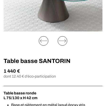
Table basse SANTORIN
1 440
€
dont
12.40
€ d’éco-participation
Table basse ronde
L 75/130 x H 42 cm
Base et piètement en métal laqué époxy gris