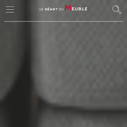
MON COMPTE
MES FAVORIS
MAGASINS
CANAPÉS ET FAUTEUILS
SALLES À MANGER
Buffets - Bahuts - Enfilades
Meubles hauts et vitrines
Tables à manger