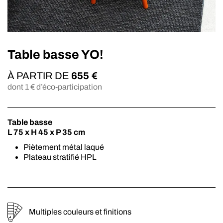
Table basse YO!
À PARTIR DE
655
€
dont
1
€ d’éco-participation
Table basse
L 75 x H 45 x P 35 cm
Piètement métal laqué
Plateau stratifié HPL
Multiples couleurs et finitions