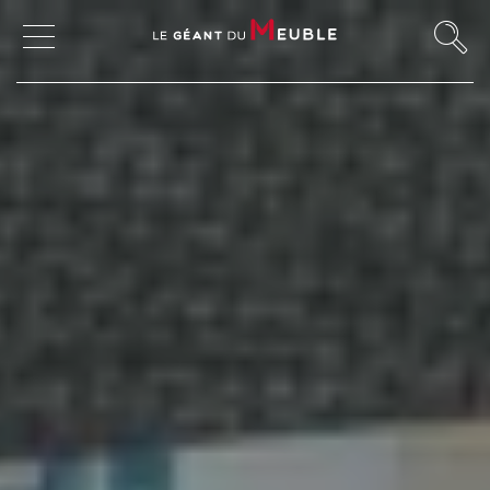
MON COMPTE
MES FAVORIS
MAGASINS
CANAPÉS ET FAUTEUILS
SALLES À MANGER
MEUBLES
TABLES ET CHAISES
CHAMBRES ET RANGEMENTS