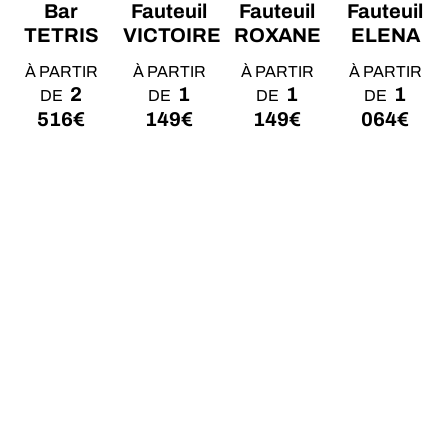
Bar
Fauteuil
Fauteuil
Fauteuil
TETRIS
VICTOIRE
ROXANE
ELENA
À PARTIR
À PARTIR
À PARTIR
À PARTIR
2
1
1
1
DE
DE
DE
DE
516
€
149
€
149
€
064
€
SONNALISÉS
LIVRAISON & MONTAGES
CONSEIL 