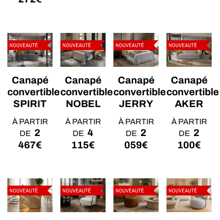
Canapé
Canapé
Canapé
Canapé
convertible
convertible
convertible
convertible
SPIRIT
NOBEL
JERRY
AKER
À PARTIR
À PARTIR
À PARTIR
À PARTIR
2
4
2
2
DE
DE
DE
DE
467
€
115
€
059
€
100
€