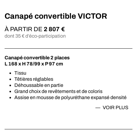
Canapé convertible VICTOR
À PARTIR DE
2 807
€
dont
35
€ d’éco-participation
Canapé convertible 2 places
L 168 x H 78/99 x P 97 cm
Tissu
Têtières réglables
Déhoussable en partie
Grand choix de revêtements et de coloris
Assise en mousse de polyuréthane expansé densité
30 kg/m3
VOIR
PLUS
Dossier double densité 18-20 kg/m3
Assise sur sangles élastiques
Sommier en treillis soudé métallique
Matelas New Moon épaisseur 13 cm
Mousse de polyuréthane expansé densité 35 kg/m3