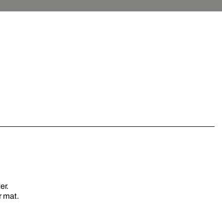
er.
r mat.