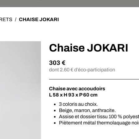
URETS
/
CHAISE JOKARI
Chaise JOKARI
303
€
dont
2.60
€ d’éco-participation
Chaise avec accoudoirs
L 58 x H 93 x P 60 cm
3 coloris au choix.
Beige, marron, anthracite.
Assise et dossier tissu 100 % polyest
Piètement métal thermolaquage noi