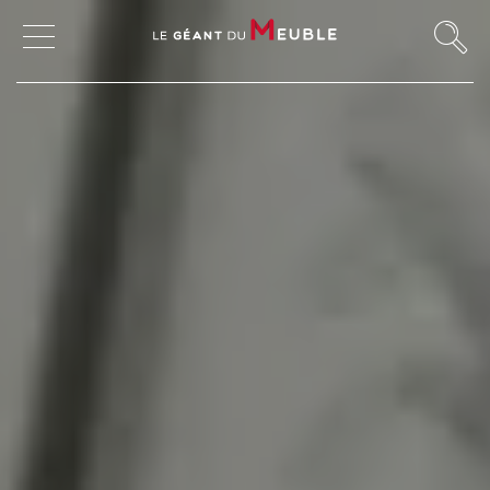
MON COMPTE
MES FAVORIS
MAGASINS
CANAPÉS ET FAUTEUILS
SALLES À MANGER
MEUBLES
TABLES ET CHAISES
CHAMBRES ET RANGEMENTS