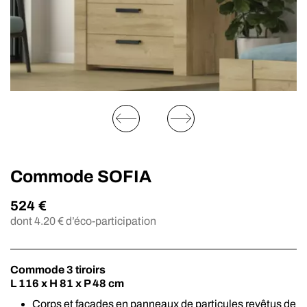
Commode SOFIA
524
€
dont
4.20
€ d’éco-participation
Commode 3 tiroirs
L 116 x H 81 x P 48 cm
Corps et façades en panneaux de particules revêtus de