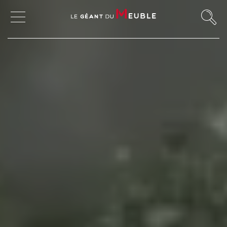
MON COMPTE
MES FAVORIS
MAGASINS
CANAPÉS ET FAUTEUILS
SALLES À MANGER
MEUBLES
TABLES ET CHAISES
CHAMBRES ET RANGEMENTS