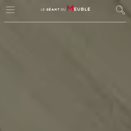
MON COMPTE
MES FAVORIS
MAGASINS
CANAPÉS ET FAUTEUILS
SALLES À MANGER
MEUBLES
TABLES ET CHAISES
CHAMBRES ET RANGEMENTS