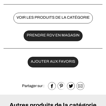
1 face Windmax noir.
Coutil 100 % polyester.
Tête de lit, sommier et pieds en option.
VOIR LES PRODUITS DE LA CATÉGORIE
Belle literie Excellence.
Garantie 7 ans.
Fabriqué en Bretagne.
PRENDRE RDV EN MAGASIN
AJOUTER AUX FAVORIS
Partager sur :
Autres produits de la catégorie