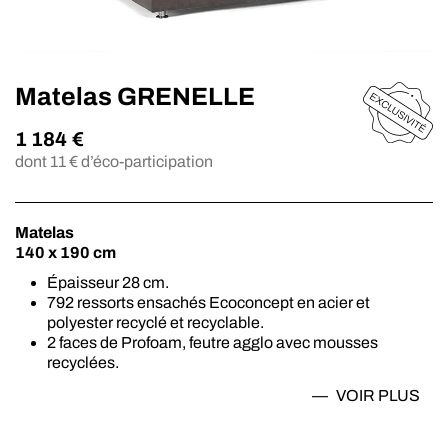
Matelas GRENELLE
1 184
€
dont
11
€ d’éco-participation
Matelas
140 x 190 cm
Épaisseur 28 cm.
792 ressorts ensachés Ecoconcept en acier et
polyester recyclé et recyclable.
2 faces de Profoam, feutre agglo avec mousses
recyclées.
Zones différenciées de confort.
VOIR
PLUS
Confort Climsoft densité 36 kg/m3 – 8 cm.
1 face matelassée lin, coton et ouate blanche recyclée
et recyclable 650 gr/m2.