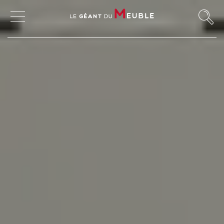
MON COMPTE
MES FAVORIS
MAGASINS
CANAPÉS ET FAUTEUILS
SALLES À MANGER
Buffets - Bahuts - Enfilades
Meubles hauts et vitrines
Tables à manger