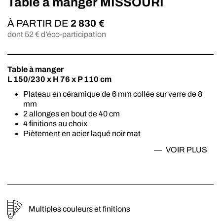
Table à manger MISSOURI
À PARTIR DE
2 830
€
dont
52
€ d’éco-participation
Table à manger
L 150/230 x H 76 x P 110 cm
Plateau en céramique de 6 mm collée sur verre de 8
mm
2 allonges en bout de 40 cm
4 finitions au choix
Piètement en acier laqué noir mat
Existe aussi en L 190/270 x H 76 P 120 cm
VOIR
PLUS
Multiples couleurs et finitions