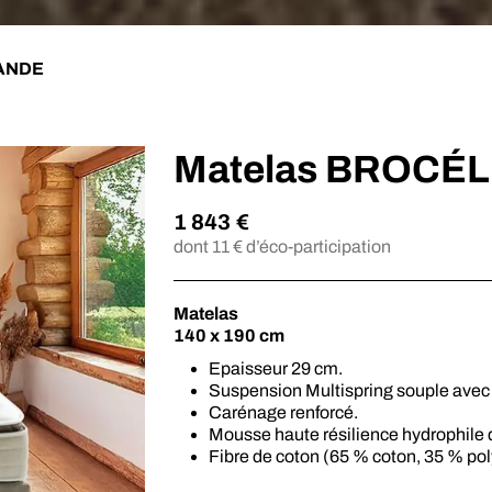
ANDE
Matelas BROCÉ
1 843
€
dont
11
€ d’éco-participation
Matelas
140 x 190 cm
Epaisseur 29 cm.
Suspension Multispring souple avec 
Carénage renforcé.
Mousse haute résilience hydrophile
Fibre de coton (65 % coton, 35 % p
20 kg/m3.